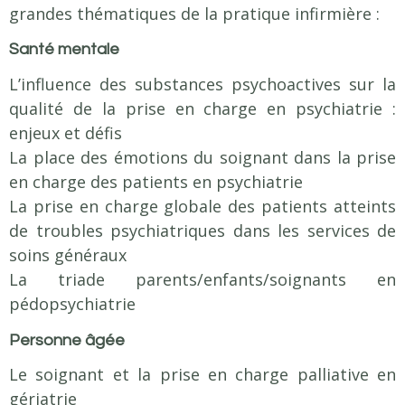
grandes thématiques de la pratique infirmière :
Pratique / Stage
Coûts et Aides Financières
Santé mentale
ERASMUS
L’influence des substances psychoactives sur la
Stages
qualité de la prise en charge en psychiatrie :
Informations pratiques
enjeux et défis
La place des émotions du soignant dans la prise
Admissions
en charge des patients en psychiatrie
Admission formation infirmière
La prise en charge globale des patients atteints
ADMISSION FORMATION AIDE-SOIGNANTE
de troubles psychiatriques dans les services de
Résultats
soins généraux
La triade parents/enfants/soignants en
Actualités
pédopsychiatrie
Personne âgée
Offres d'emploi
Le soignant et la prise en charge palliative en
Contact
gériatrie