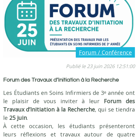
Notre équipe
Taxe apprentissage
Formations
Devenir infirmier(e)
Le metier
Forum / Conférence
La formation
Publié le 23 juin 2026 12:51:00
Théorique
Pratique / Stage
Forum des Travaux d’Initiation à la Recherche
Stages à l'étranger
Les Étudiants en Soins Infirmiers de 3ᵉ année ont
Coûts et Aides Financières
le plaisir de vous inviter à leur
Forum des
Devenir Aide-soignant(e)
Travaux d’Initiation à la Recherche
, qui se tiendra
Le metier
le
25 juin
.
La formation
À cette occasion, les étudiants présenteront
leurs réflexions et travaux autour de quatre
Théorique