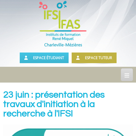
ESPACE ÉTUDIANT
ESPACE TUTEUR
Accueil
23 juin : présentation des
travaux d'initiation à la
Présentation
recherche à l'IFSI
Notre Institut
Historique
Les locaux