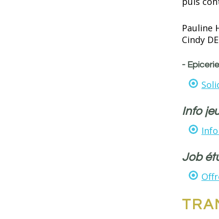
puis con
Pauline 
Cindy DE
- Epicerie
Soli
Info j
Info
Job ét
Offr
TRA