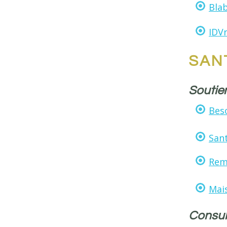
Blab
IDV
SAN
Soutie
Beso
Sant
Remb
Mais
Consult