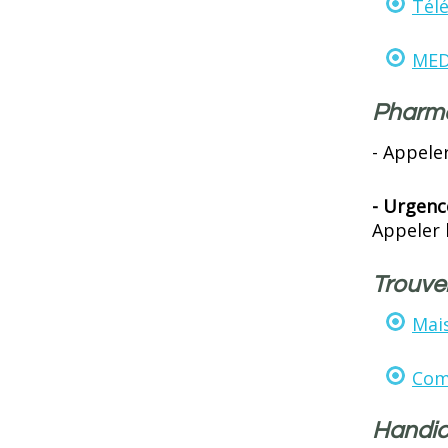
Télé
MED
Pharma
- Appele
- Urgenc
Appeler 
Trouve
Mai
Com
Handi