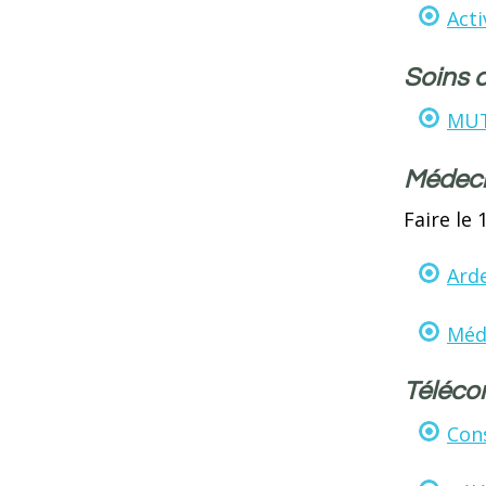
Acti
Soins 
MUT
Médeci
Faire le
Arde
Méde
Téléco
Cons