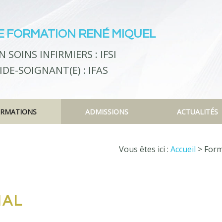
R INFIRMIER(E)
ADMISSION FORMATION INFIRMIÈRE
DE FORMATION RENÉ MIQUEL
R AIDE-SOIGNANT(E)
ADMISSION FORMATION AIDE-SOIGNANTE
SOINS INFIRMIERS : IFSI
US
RÉSULTATS
DE-SOIGNANT(E) : IFAS
S
MATIONS PRATIQUES
RMATIONS
ADMISSIONS
ACTUALITÉS
Vous êtes ici :
Accueil
> Form
IAL