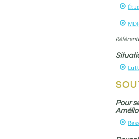
Étud
MDP
Référente
Situati
Lutt
SOUT
Pour s
Amélio
Res