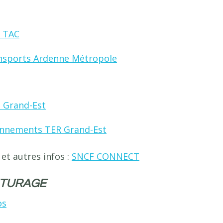
 TAC
nsports Ardenne Métropole
o Grand-Est
nnements TER Grand-Est
 et autres infos :
SNCF CONNECT
ITURAGE
os