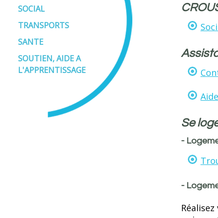
CROUS
SOCIAL
TRANSPORTS
Soc
SANTE
Assist
SOUTIEN, AIDE A
L'APPRENTISSAGE
Cont
Aide
Se loge
- Logem
Tro
- Logeme
Réalisez