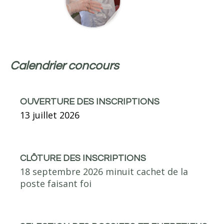
Pratique / Stage
Coûts et Aides Financières
ERASMUS
Stages
Calendrier concours
Informations pratiques
Admissions
OUVERTURE DES INSCRIPTIONS
Admission formation infirmière
13 juillet 2026
ADMISSION FORMATION AIDE-SOIGNANTE
Résultats
CLÔTURE DES INSCRIPTIONS
Actualités
18 septembre 2026 minuit cachet de la
poste faisant foi
Offres d'emploi
Contact