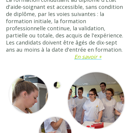
d'aide-soignant est accessible, sans condition
Notre équipe
de diplôme, par les voies suivantes : la
Taxe apprentissage
formation initiale, la formation
professionnelle continue, la validation,
Formations
partielle ou totale, des acquis de l'expérience.
Devenir infirmier(e)
Les candidats doivent être âgés de dix-sept
ans au moins à la date d'entrée en formation.
Le metier
En savoir +
La formation
Théorique
Pratique / Stage
Stages à l'étranger
Coûts et Aides Financières
Devenir Aide-soignant(e)
Le metier
La formation
Théorique