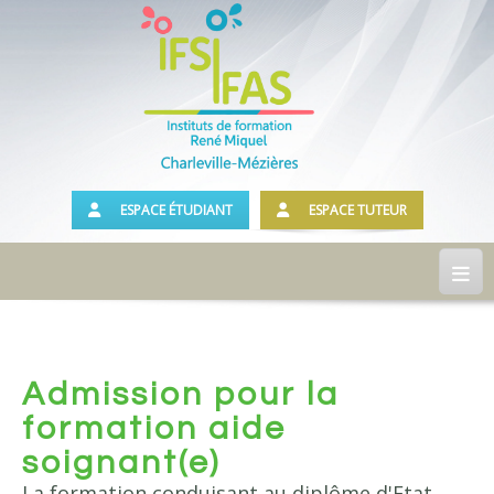
ESPACE ÉTUDIANT
ESPACE TUTEUR
Accueil
Présentation
Admission pour la
Notre Institut
formation aide
Historique
soignant(e)
Les locaux
La formation conduisant au diplôme d'Etat