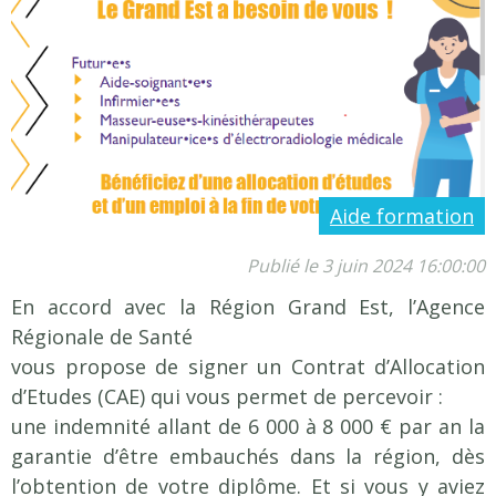
Notre équipe
Taxe apprentissage
Formations
Devenir infirmier(e)
Le metier
Aide formation
La formation
Théorique
Publié le 3 juin 2024 16:00:00
Pratique / Stage
En accord avec la Région Grand Est, l’Agence
Stages à l'étranger
Régionale de Santé
Coûts et Aides Financières
vous propose de signer un Contrat d’Allocation
Devenir Aide-soignant(e)
d’Etudes (CAE) qui vous permet de percevoir :
Le metier
une indemnité allant de 6 000 à 8 000 € par an la
La formation
garantie d’être embauchés dans la région, dès
Théorique
l’obtention de votre diplôme. Et si vous y aviez