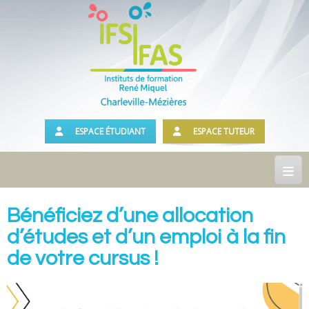
ESPACE ÉTUDIANT
ESPACE TUTEUR
Accueil
Bénéficiez d’une allocation
d’études et d’un emploi à la fin
Présentation
de votre cursus !
Notre Institut
Historique
Les locaux