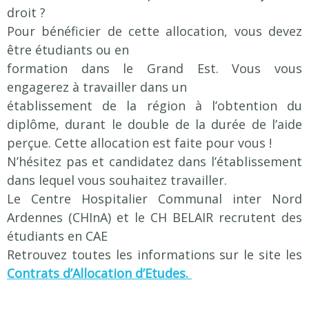
droit ?
Pratique / Stage
Pour bénéficier de cette allocation, vous devez
Coûts et Aides Financières
être étudiants ou en
ERASMUS
formation dans le Grand Est. Vous vous
Stages
engagerez à travailler dans un
Informations pratiques
établissement de la région à l’obtention du
diplôme, durant le double de la durée de l’aide
Admissions
perçue. Cette allocation est faite pour vous !
Admission formation infirmière
N’hésitez pas et candidatez dans l’établissement
ADMISSION FORMATION AIDE-SOIGNANTE
dans lequel vous souhaitez travailler.
Résultats
Le Centre Hospitalier Communal inter Nord
Ardennes (CHInA) et le CH BELAIR recrutent des
Actualités
étudiants en CAE
Retrouvez toutes les informations sur le site les
Offres d'emploi
Contrats d’Allocation d’Etudes.
Contact