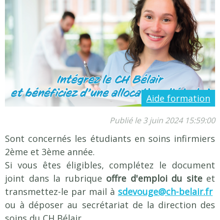
Notre équipe
Taxe apprentissage
Formations
Devenir infirmier(e)
Le metier
La formation
Aide formation
Théorique
Publié le 3 juin 2024 15:59:00
Pratique / Stage
Sont concernés les étudiants en soins infirmiers
Stages à l'étranger
2ème et 3ème année.
Coûts et Aides Financières
Si vous êtes éligibles, complétez le document
Devenir Aide-soignant(e)
joint dans la rubrique
offre d'emploi
du site
et
Le metier
transmettez-le par mail à
sdevouge@ch-belair.fr
La formation
ou à déposer au secrétariat de la direction des
Théorique
soins du CH Bélair.