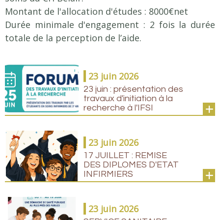
Pratique / Stage
Montant de l'allocation d'études : 8000€net
Coûts et Aides Financières
Durée minimale d'engagement : 2 fois la durée
totale de la perception de l’aide.
ERASMUS
Stages
Informations pratiques
23 juin 2026
23 juin : présentation des
Admissions
travaux d'initiation à la
Admission formation infirmière
recherche à l'IFSI
ADMISSION FORMATION AIDE-SOIGNANTE
Résultats
23 juin 2026
17 JUILLET : REMISE
Actualités
DES DIPLOMES D'ETAT
INFIRMIERS
Offres d'emploi
23 juin 2026
Contact