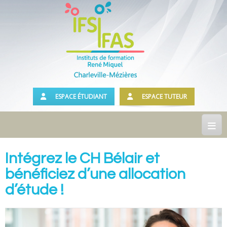
ESPACE ÉTUDIANT
ESPACE TUTEUR
Accueil
Intégrez le CH Bélair et
bénéficiez d’une allocation
Présentation
d’étude !
Notre Institut
Historique
Les locaux